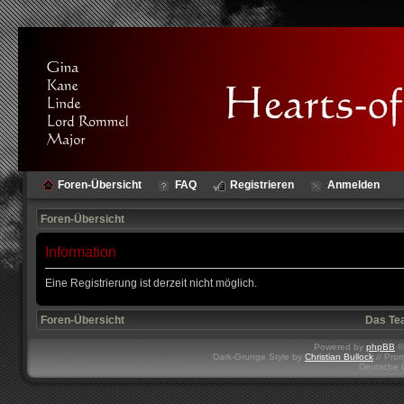
Foren-Übersicht
FAQ
Registrieren
Anmelden
Foren-Übersicht
Information
Eine Registrierung ist derzeit nicht möglich.
Foren-Übersicht
Das Te
Powered by
phpBB
©
Dark-Grunge Style by
Christian Bullock
// Pro
Deutsche 