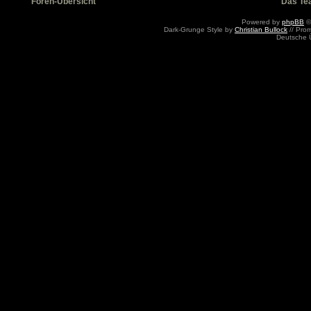
Foren-Übersicht
Das Te
Powered by
phpBB
©
Dark-Grunge Style by
Christian Bullock
// Pro
Deutsche 