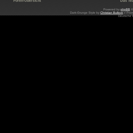
Foren-Übersicht
Das Te
Powered by
phpBB
©
Dark-Grunge Style by
Christian Bullock
// Pro
Deutsche 