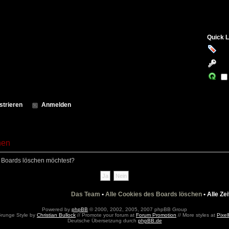
Quick L
strieren
Anmelden
hen
es Boards löschen möchtest?
Das Team
•
Alle Cookies des Boards löschen
• Alle Ze
Powered by
phpBB
© 2000, 2002, 2005, 2007 phpBB Group
Grunge Style by
Christian Bullock
// Promote your forum at
Forum Promotion
// More styles at
Pixel
Deutsche Übersetzung durch
phpBB.de