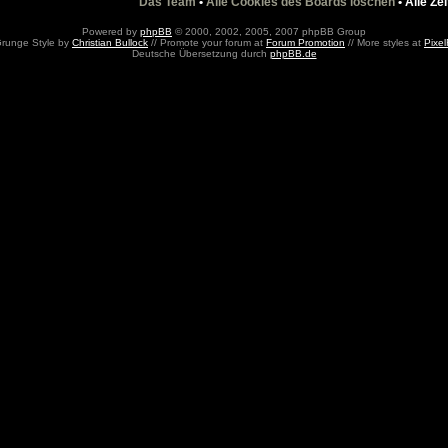
Das Team
•
Alle Cookies des Boards löschen
• Alle Ze
Powered by
phpBB
© 2000, 2002, 2005, 2007 phpBB Group
Grunge Style by
Christian Bullock
// Promote your forum at
Forum Promotion
// More styles at
Pixel
Deutsche Übersetzung durch
phpBB.de