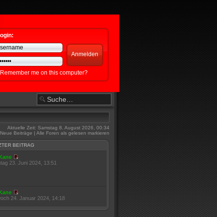
ogin:
Remember me on this computer?
Aktuelle Zeit: Samstag 8. August 2026, 00:34
Neue Beiträge
|
Alle Foren als gelesen markieren
ZTER BEITRAG
Kane
tag 23. Juni 2024, 13:51
Kane
woch 24. Januar 2024, 14:18