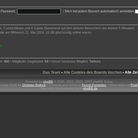
Passwort:
|
Mich bei jedem Besuch automatisch anmelden
te, 0 unsichtbare und 6 Gäste (basierend auf den aktiven Besuchern der letzten 5 Minuten)
ie am Mittwoch 22. Mai 2024, 01:08 gleichzeitig online waren.
en
mt:
460
• Mitglieder insgesamt:
54
• Unser neuestes Mitglied:
Tarnos
Das Team
•
Alle Cookies des Boards löschen
• Alle Ze
Powered by
phpBB
© 2000, 2002, 2005, 2007 phpBB Group
Grunge Style by
Christian Bullock
// Promote your forum at
Forum Promotion
// More styles at
Pixel
Deutsche Übersetzung durch
phpBB.de