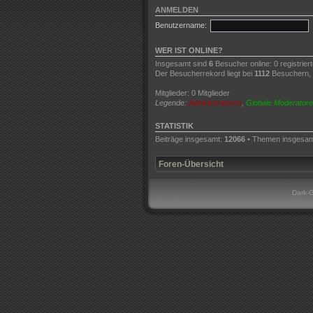
ANMELDEN
Benutzername:
WER IST ONLINE?
Insgesamt sind
6
Besucher online: 0 registrier
Der Besucherrekord liegt bei
1112
Besuchern, d
Mitglieder: 0 Mitglieder
Legende:
Administratoren
,
Globale Moderator
STATISTIK
Beiträge insgesamt:
12066
• Themen insgesa
Foren-Übersicht
Dark-