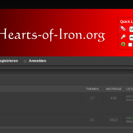
Quick L
egistrieren
Anmelden
THEMEN
BEITRÄGE
LET
von
17
438
Sonn
von
21
3822
Mitt