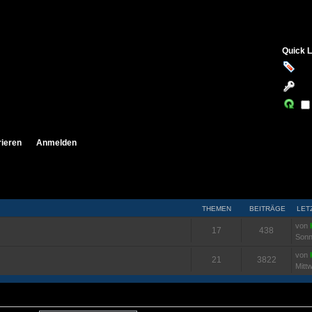
Quick L
rieren
Anmelden
THEMEN
BEITRÄGE
LET
von
17
438
Sonn
von
21
3822
Mitt