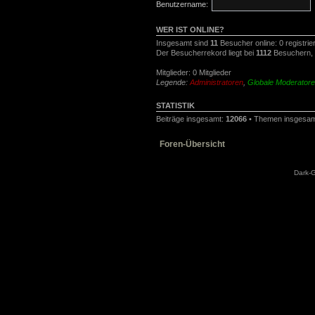
Benutzername:
WER IST ONLINE?
Insgesamt sind
11
Besucher online: 0 registrie
Der Besucherrekord liegt bei
1112
Besuchern, d
Mitglieder: 0 Mitglieder
Legende:
Administratoren
,
Globale Moderator
STATISTIK
Beiträge insgesamt:
12066
• Themen insgesa
Foren-Übersicht
Dark-