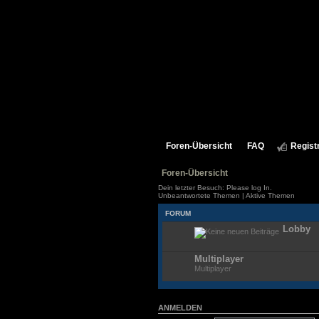
Foren-Übersicht
FAQ
Regist
Foren-Übersicht
Dein letzter Besuch: Please log In.
Unbeantwortete Themen
|
Aktive Themen
FORUM
Lobby
Multiplayer
Multiplayer
ANMELDEN