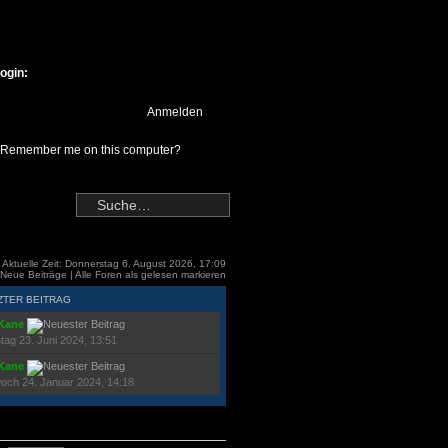
ogin:
Remember me on this computer?
Aktuelle Zeit: Donnerstag 6. August 2026, 17:09
Neue Beiträge
|
Alle Foren als gelesen markieren
ZTER BEITRAG
Kane
tag 23. Juni 2024, 13:51
Kane
woch 24. Januar 2024, 14:18