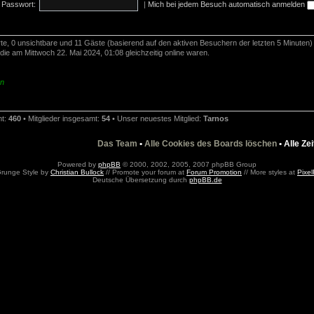
Passwort:
|
Mich bei jedem Besuch automatisch anmelden
rte, 0 unsichtbare und 11 Gäste (basierend auf den aktiven Besuchern der letzten 5 Minuten)
ie am Mittwoch 22. Mai 2024, 01:08 gleichzeitig online waren.
en
mt:
460
• Mitglieder insgesamt:
54
• Unser neuestes Mitglied:
Tarnos
Das Team
•
Alle Cookies des Boards löschen
• Alle Ze
Powered by
phpBB
© 2000, 2002, 2005, 2007 phpBB Group
Grunge Style by
Christian Bullock
// Promote your forum at
Forum Promotion
// More styles at
Pixel
Deutsche Übersetzung durch
phpBB.de