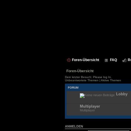
Foren-Übersicht
FAQ
R
Foren-Übersicht
Dein letzter Besuch: Please log In.
Unbeantwortete Themen
|
Aktive Themen
FORUM
Lobby
Multiplayer
Multiplayer
ANMELDEN