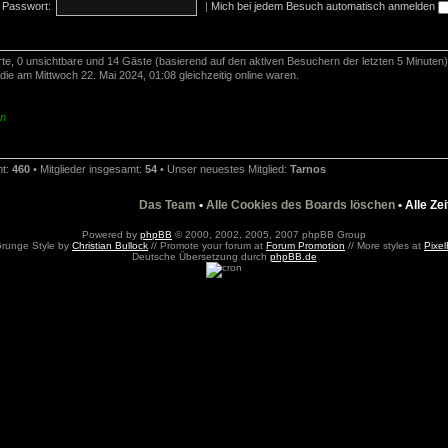
Passwort:
|
Mich bei jedem Besuch automatisch anmelden
erte, 0 unsichtbare und 14 Gäste (basierend auf den aktiven Besuchern der letzten 5 Minuten)
ie am Mittwoch 22. Mai 2024, 01:08 gleichzeitig online waren.
en
mt:
460
• Mitglieder insgesamt:
54
• Unser neuestes Mitglied:
Tarnos
Das Team
•
Alle Cookies des Boards löschen
• Alle Ze
Powered by
phpBB
© 2000, 2002, 2005, 2007 phpBB Group
Grunge Style by
Christian Bullock
// Promote your forum at
Forum Promotion
// More styles at
Pixel
Deutsche Übersetzung durch
phpBB.de