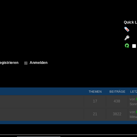
Quick L
egistrieren
Anmelden
THEMEN
BEITRÄGE
LET
von
17
438
Sonn
von
21
3822
Mitt