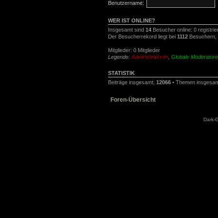
Benutzername:
WER IST ONLINE?
Insgesamt sind
14
Besucher online: 0 registri
Der Besucherrekord liegt bei
1112
Besuchern, d
Mitglieder: 0 Mitglieder
Legende:
Administratoren
,
Globale Moderator
STATISTIK
Beiträge insgesamt:
12066
• Themen insgesa
Foren-Übersicht
Dark-