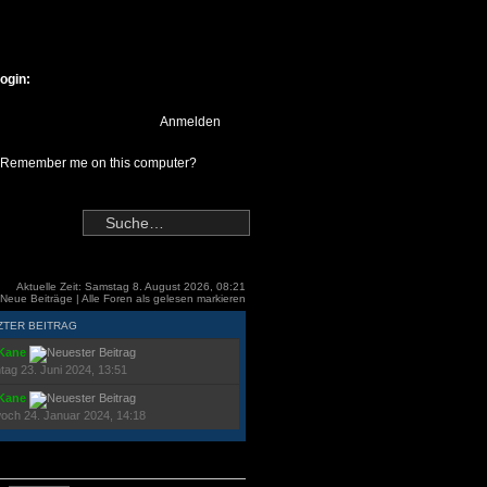
ogin:
Remember me on this computer?
Aktuelle Zeit: Samstag 8. August 2026, 08:21
Neue Beiträge
|
Alle Foren als gelesen markieren
ZTER BEITRAG
Kane
tag 23. Juni 2024, 13:51
Kane
woch 24. Januar 2024, 14:18