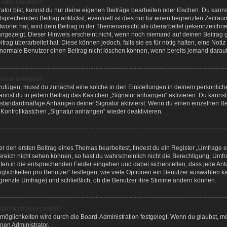
n oder löschen?
ator bist, kannst du nur deine eigenen Beiträge bearbeiten oder löschen. Du kanns
sprechenden Beitrag anklickst; eventuell ist dies nur für einen begrenzten Zeitra
wortet hat, wird dein Beitrag in der Themenansicht als überarbeitet gekennzeichne
 angezeigt. Dieser Hinweis erscheint nicht, wenn noch niemand auf deinen Beitrag 
rag überarbeitet hat. Diese können jedoch, falls sie es für nötig halten, eine Noti
s normale Benutzer einen Beitrag nicht löschen können, wenn bereits jemand darauf
natur anfügen?
zufügen, musst du zunächst eine solche in den Einstellungen in deinem persönlic
 kannst du in jedem Beitrag das Kästchen „Signatur anhängen“ aktivieren. Du kanns
 standardmäßige Anhängen deiner Signatur aktivierst. Wenn du einen einzelnen B
 Kontrollkästchen „Signatur anhängen“ wieder deaktivieren.
 den ersten Beitrag eines Themas bearbeitest, findest du ein Register „Umfrage er
ereich nicht sehen können, so hast du wahrscheinlich nicht die Berechtigung, Umfrag
en in die entsprechenden Felder eingeben und dabei sicherstellen, dass jede Antw
lichkeiten pro Benutzer“ festlegen, wie viele Optionen ein Benutzer auswählen kan
begrenzte Umfrage) und schließlich, ob die Benutzer ihre Stimme ändern können.
lichkeiten erstellen?
möglichkeiten wird durch die Board-Administration festgelegt. Wenn du glaubst, m
nen Administrator.