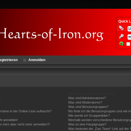
Quick L
egistrieren
Anmelden
Benutzer-Stufen und Gruppen
Was sind Administratoren?
?
Was sind Moderatoren?
Was sind Benutzergruppen?
rname in der Online-Liste auftaucht?
Wo finde ich die Benutzergruppen und wie tre
Wie werde ich Gruppenleiter?
cht anmelden!
Weshalb werden verschiedene Benutzergrupp
kann mich aber nicht mehr anmelden?!
Was ist eine Hauptgruppe?
Was bedeutet der „Das Team“-Link auf der S