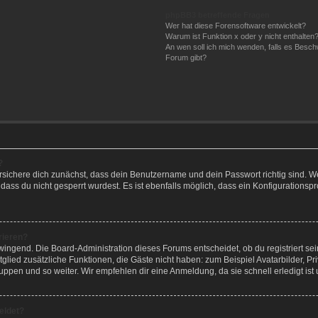
phpBB3 betreffende Fragen
Wer hat diese Forensoftware entwickelt?
Warum ist Funktion x oder y nicht enthalten
An wen soll ich mich wenden, falls es Besch
Forum gibt?
?
rsichere dich zunächst, dass dein Benutzername und dein Passwort richtig sind. We
dass du nicht gesperrt wurdest. Es ist ebenfalls möglich, dass ein Konfigurationsp
rieren?
zwingend. Die Board-Administration dieses Forums entscheidet, ob du registriert se
 Mitglied zusätzliche Funktionen, die Gäste nicht haben: zum Beispiel Avatarbilder, 
ruppen und so weiter. Wir empfehlen dir eine Anmeldung, da sie schnell erledigt ist u
eldet?