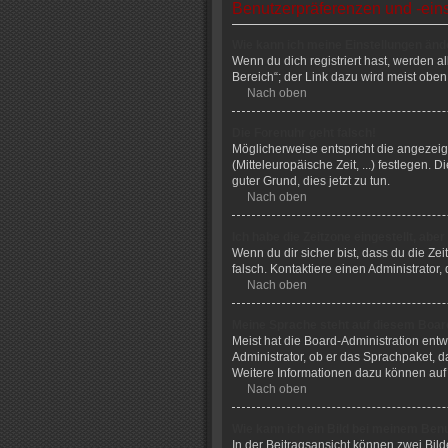
Benutzerpräferenzen und -ein
Wie kann ich meine Einstellungen änd
Wenn du dich registriert hast, werden 
Bereich“; der Link dazu wird meist oben
Nach oben
Die Forenuhr geht falsch!
Möglicherweise entspricht die angezeigt
(Mitteleuropäische Zeit, ...) festlegen. 
guter Grund, dies jetzt zu tun.
Nach oben
Ich habe die Zeitzone eingestellt, abe
Wenn du dir sicher bist, dass du die Zei
falsch. Kontaktiere einen Administrator
Nach oben
Meine Sprache steht auf diesem Board
Meist hat die Board-Administration entw
Administrator, ob er das Sprachpaket, da
Weitere Informationen dazu können auf
Nach oben
Wie kann ich ein Bild bei meinem Be
In der Beitragsansicht können zwei Bild