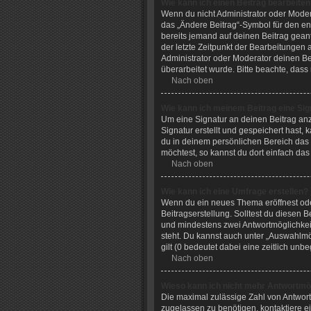
Wie kann ich einen Beitrag bearbeite
Wenn du nicht Administrator oder Moder
das „Ändere Beitrag“-Symbol für den ent
bereits jemand auf deinen Beitrag geant
der letzte Zeitpunkt der Bearbeitungen
Administrator oder Moderator deinen Beit
überarbeitet wurde. Bitte beachte, das
Nach oben
Wie kann ich meinem Beitrag eine Sig
Um eine Signatur an deinen Beitrag an
Signatur erstellt und gespeichert hast,
du in deinem persönlichen Bereich das
möchtest, so kannst du dort einfach das
Nach oben
Wie kann ich eine Umfrage erstellen?
Wenn du ein neues Thema eröffnest oder
Beitragserstellung. Solltest du diesen B
und mindestens zwei Antwortmöglichkeit
steht. Du kannst auch unter „Auswahlmög
gilt (0 bedeutet dabei eine zeitlich un
Nach oben
Wieso kann ich nicht mehr Antwortmög
Die maximal zulässige Zahl von Antwort
zugelassen zu benötigen, kontaktiere ei