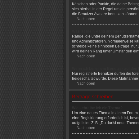
Kästchen oder Punkte, die deine Beitrag
sich hierbei in der Regel um ein persön
die Benutzer Avatare benutzen können. 
Nach oben
Was ist mein Rang und wie kann ich i
Ränge, die unter deinem Benutzernamen 
und Administratoren. Normalerweise kann
schreibe keine sinnlosen Beiträge, nur
wird deinen Rang unter Umständen einf
Nach oben
Wenn ich bei einem Benutzer auf den E
Nur registrierte Benutzer dürfen die fo
freigeschaltet wurde. Diese Maßnahme 
Nach oben
Beiträge schreiben
Wie schreibe ich ein Thema?
Um eine neues Thema in einem Forum zu 
eine Registrierung erforderlich ist, be
aufgelistet. Z. B. „Du darfst neue Them
Nach oben