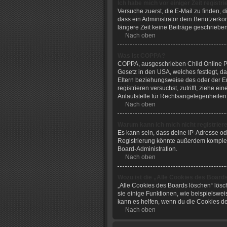
Ich habe mich vor einiger Zeit regist
Versuche zuerst, die E-Mail zu finden,
dass ein Administrator dein Benutzerko
längere Zeit keine Beiträge geschriebe
Nach oben
Was ist COPPA?
COPPA, ausgeschrieben Child Online Pri
Gesetz in den USA, welches festlegt, d
Eltern beziehungsweise des oder der Erz
registrieren versuchst, zutrifft, ziehe
Anlaufstelle für Rechtsangelegenheiten 
Nach oben
Warum kann ich mich nicht registrier
Es kann sein, dass deine IP-Adresse o
Registrierung könnte außerdem komplet
Board-Administration.
Nach oben
Wozu ist die „Alle Cookies des Board
„Alle Cookies des Boards löschen“ lösc
sie einige Funktionen, wie beispielswei
kann es helfen, wenn du die Cookies de
Nach oben