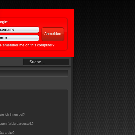
ogin:
Remember me on this computer?
te ich ihnen bei?
en farbig dargestellt?
tartseite?