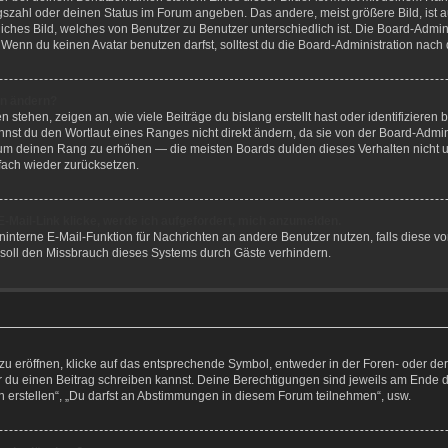
szahl oder deinen Status im Forum angeben. Das andere, meist größere Bild, ist a
liches Bild, welches von Benutzer zu Benutzer unterschiedlich ist. Die Board-Admi
Wenn du keinen Avatar benutzen darfst, solltest du die Board-Administration nach
hn ändern?
stehen, zeigen an, wie viele Beiträge du bislang erstellt hast oder identifiziere
st du den Wortlaut eines Ranges nicht direkt ändern, da sie von der Board-Adminis
 um deinen Rang zu erhöhen — die meisten Boards dulden dieses Verhalten nicht u
ach wieder zurücksetzen.
-Mail-Link klicke, werde ich aufgefordert, mich anzumelden.
reninterne E-Mail-Funktion für Nachrichten an andere Benutzer nutzen, falls diese v
soll den Missbrauch dieses Systems durch Gäste verhindern.
eröffnen, klicke auf das entsprechende Symbol, entweder in der Foren- oder der 
vor du einen Beitrag schreiben kannst. Deine Berechtigungen sind jeweils am Ende 
en erstellen“, „Du darfst an Abstimmungen in diesem Forum teilnehmen“, usw.