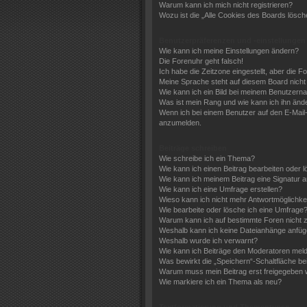
Warum kann ich mich nicht registrieren?
Wozu ist die „Alle Cookies des Boards lösc
Benutzerpräferenzen und -einstellungen
Wie kann ich meine Einstellungen ändern?
Die Forenuhr geht falsch!
Ich habe die Zeitzone eingestellt, aber die 
Meine Sprache steht auf diesem Board nicht
Wie kann ich ein Bild bei meinem Benutzer
Was ist mein Rang und wie kann ich ihn änd
Wenn ich bei einem Benutzer auf den E-Mail-L
anzumelden.
Beiträge schreiben
Wie schreibe ich ein Thema?
Wie kann ich einen Beitrag bearbeiten oder 
Wie kann ich meinem Beitrag eine Signatur 
Wie kann ich eine Umfrage erstellen?
Wieso kann ich nicht mehr Antwortmöglichkei
Wie bearbeite oder lösche ich eine Umfrage
Warum kann ich auf bestimmte Foren nicht z
Weshalb kann ich keine Dateianhänge anfü
Weshalb wurde ich verwarnt?
Wie kann ich Beiträge den Moderatoren mel
Was bewirkt die „Speichern“-Schaltfläche be
Warum muss mein Beitrag erst freigegeben
Wie markiere ich ein Thema als neu?