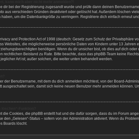
riert, kann mich aber nicht mehr anmelden?!
 die dir bei der Registrierung zugesandt wurde und prüfe dann deinen Benutzernam
nto aus verschieden Gründen deaktiviert oder gelöscht hat. Außerdem löschen viele
n haben, um die Datenbankgröße zu verringern. Registriere dich einfach erneut und
vacy and Protection Act of 1998 (deutsch: Gesetz zum Schutz der Privatsphäre von 
ass Websites, die möglicherweise persönliche Daten von Kindern unter 13 Jahren 
iehungsberechtigten benötigen. Wenn du dir unsicher bist, ob dies auf dich oder d
 einen rechtlichen Beistand zu Rate. Bitte beachte, dass das phpBB-Team keine Rech
jeglicher Art ist; außer solchen, die weiter unten behandelt werden.
en?
der der Benutzername, mit dem du dich anmelden möchtest, von der Board-Administ
t ausgeschaltet sein, damit sich keine neuen Benutzer mehr anmelden können. Um 
s löschen“-Funktion?
ht die Cookies, die phpBB erstellt hat und die dafür sorgen, dass du im Forum an
se den „Gelesen“-Status – sofern von der Administration aktiviert. Wenn du Proble
s Boards löscht.