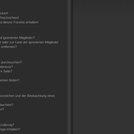
icken!
Nachrichten!
ed dieses Forums erhalten!
 ignorierten Mitglieder?
 oder zur Liste der ignorierten Mitglieder
n entfernen?
n durchsuchen?
gebnisse?
e Seite?
hemen finden?
esezeichen und der Beobachtung eines
obachten?
en?
zulässig?
änge erhalten?