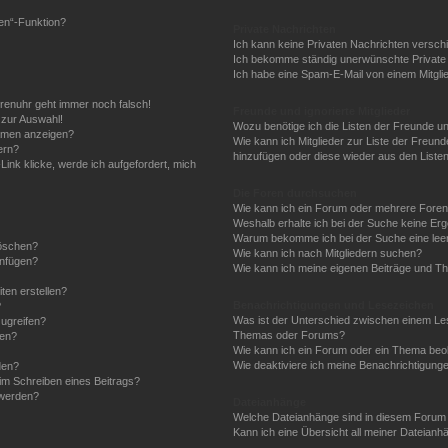
hen“-Funktion?
Private Nachrichten
Ich kann keine Privaten Nachrichten versch
Ich bekomme ständig unerwünschte Private 
Ich habe eine Spam-E-Mail von einem Mitgli
Forenuhr geht immer noch falsch!
Freunde und ignorierte Mitglieder
 zur Auswahl!
Wozu benötige ich die Listen der Freunde und
namen anzeigen?
Wie kann ich Mitglieder zur Liste der Freunde
ern?
hinzufügen oder diese wieder aus den Liste
ink klicke, werde ich aufgefordert, mich
Die Foren durchsuchen
Wie kann ich ein Forum oder mehrere Fore
Weshalb erhalte ich bei der Suche keine Er
Warum bekomme ich bei der Suche eine leer
löschen?
Wie kann ich nach Mitgliedern suchen?
anfügen?
Wie kann ich meine eigenen Beiträge und T
ten erstellen?
Benachrichtigungen und Lesezeichen
?
Was ist der Unterschied zwischen einem L
ugreifen?
Themas oder Forums?
gen?
Wie kann ich ein Forum oder ein Thema be
Wie deaktiviere ich meine Benachrichtigung
den?
im Schreiben eines Beitrags?
 werden?
Dateianhänge
Welche Dateianhänge sind in diesem Forum 
Kann ich eine Übersicht all meiner Dateianh