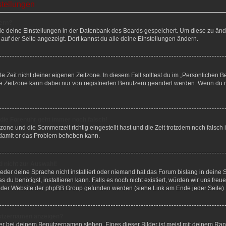
stellungen
ern?
alle deine Einstellungen in der Datenbank des Boards gespeichert. Um diese zu än
 auf der Seite angezeigt. Dort kannst du alle deine Einstellungen ändern.
e Zeit nicht deiner eigenen Zeitzone. In diesem Fall solltest du im „Persönlichen B
Die Zeitzone kann dabei nur von registrierten Benutzern geändert werden. Wenn du noch
r die Forenuhr geht immer noch falsch!
tzone und die Sommerzeit richtig eingestellt hast und die Zeit trotzdem noch falsch 
, damit er das Problem beheben kann.
 nicht zur Auswahl!
eder deine Sprache nicht installiert oder niemand hat das Forum bislang in deine 
s du benötigst, installieren kann. Falls es noch nicht existiert, würden wir uns fr
 der Website der phpBB Group gefunden werden (siehe Link am Ende jeder Seite).
nutzernamen anzeigen?
er bei deinem Benutzernamen stehen. Eines dieser Bilder ist meist mit deinem Rang 