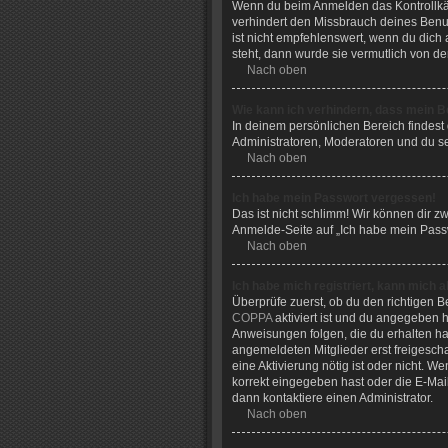
Wenn du beim Anmelden das Kontrollkäs
verhindert den Missbrauch deines Benu
ist nicht empfehlenswert, wenn du dich 
steht, dann wurde sie vermutlich von de
Nach oben
Wie kann ich verhindern, dass mein B
In deinem persönlichen Bereich findest
Administratoren, Moderatoren und du se
Nach oben
Ich habe mein Passwort vergessen!
Das ist nicht schlimm! Wir können dir z
Anmelde-Seite auf „Ich habe mein Passw
Nach oben
Ich habe mich registriert, kann mich 
Überprüfe zuerst, ob du den richtigen
COPPA
aktiviert ist und du angegeben h
Anweisungen folgen, die du erhalten has
angemeldeten Mitglieder erst freigeschal
eine Aktivierung nötig ist oder nicht. 
korrekt eingegeben hast oder die E-Mai
dann kontaktiere einen Administrator.
Nach oben